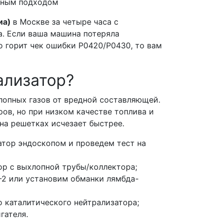
льным подходом
Киа)
в Москве за четыре часа с
. Если ваша машина потеряла
о горит чек ошибки Р0420/Р0430, то вам
.
ализатор?
лопных газов от вредной составляющей.
ров, но при низком качестве топлива и
на решетках исчезает быстрее.
атор эндоскопом и проведем тест на
ор с выхлопной трубы/коллектора;
-2 или установим обманки лямбда-
 каталитического нейтрализатора;
игателя.