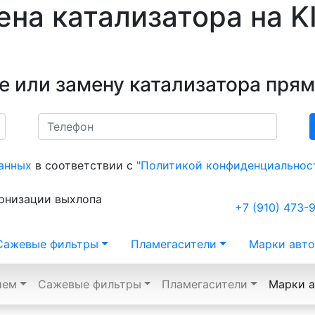
на катализатора на K
е или замену катализатора прям
анных
в соответствии с
"Политикой конфиденциальнос
ернизации выхлопа
+7 (910) 473-
Сажевые фильтры
Пламегасители
Марки авто
ием
Сажевые фильтры
Пламегасители
Марки а