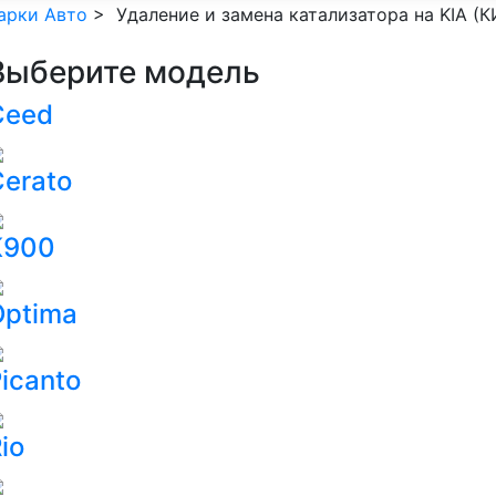
арки Авто
>
Удаление и замена катализатора на KIA (К
Выберите модель
Ceed
erato
K900
Optima
icanto
io