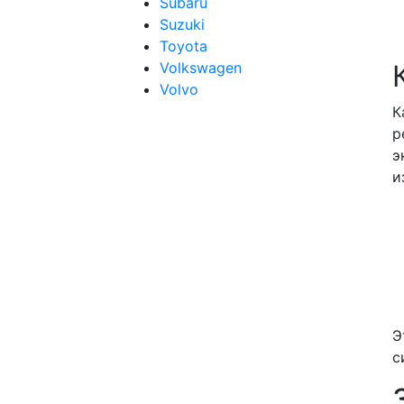
Subaru
Suzuki
Toyota
Volkswagen
Volvo
К
р
э
и
Э
с