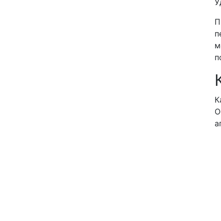
У
П
п
м
п
К
О
а