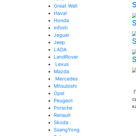
S
Great Wall
Haval
Honda
S
Infiniti
Jaguar
S
Jeep
LADA
LandRover
Lexus
Mazda
Mercedes
Mitsubishi
П
Opel
с
Peugeot
к
Porsche
Renault
Skoda
SsangYong