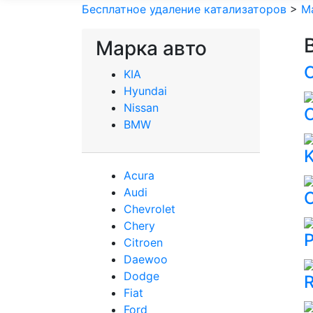
Бесплатное удаление катализаторов
>
М
Марка авто
KIA
Hyundai
Nissan
C
BMW
Acura
Audi
Сhevrolet
Chery
P
Сitroen
Daewoo
Dodge
R
Fiat
Ford