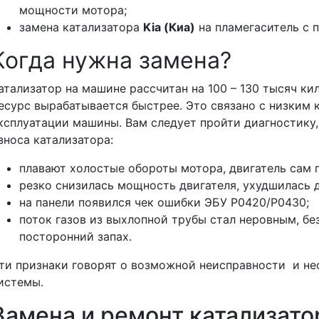
мощности мотора;
замена катализатора
Kia (Киа)
на пламегаситель с 
Когда нужна замена?
атализатор на машине рассчитан на 100 – 130 тысяч ки
есурс вырабатывается быстрее. Это связано с низким 
ксплуатации машины. Вам следует пройти диагностику,
зноса катализатора:
плавают холостые обороты мотора, двигатель сам п
резко снизилась мощность двигателя, ухудшилась 
на панели появился чек ошибки ЭБУ Р0420/Р0430;
поток газов из выхлопной трубы стал неровным, без
посторонний запах.
ти признаки говорят о возможной неисправности и н
истемы.
Замена и ремонт катализатор