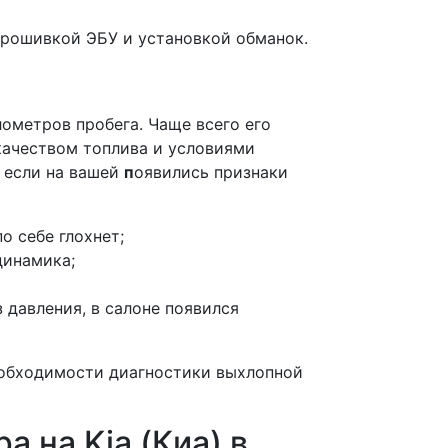
прошивкой ЭБУ и установкой обманок.
лометров пробега. Чаще всего его
качеством топлива и условиями
 если на вашей
п
оявились признаки
о себе глохнет;
динамика;
 давления, в салоне появился
еобходимости диагностики выхлопной
а на Kia (Киа) в