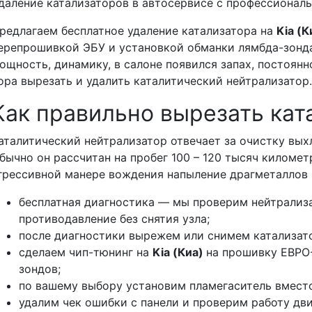
даление катализаторов в автосервисе с профессиона
редлагаем бесплатное удаление катализатора на
Kia (
ерепрошивкой ЭБУ и установкой обманки лямбда-зонда
ощность, динамику, в салоне появился запах, постоянн
ора вырезать и удалить каталитический нейтрализатор
Как правильно вырезать кат
аталитический нейтрализатор отвечает за очистку вых
бычно он рассчитан на пробег 100 – 120 тысяч километ
грессивной манере вождения напыление драгметаллов 
бесплатная диагностика — мы проверим нейтрализ
противодавление без снятия узла;
после диагностики вырежем или снимем катализат
сделаем чип-тюнинг на
Kia (Киа)
на прошивку ЕВРО
зондов;
по вашему выбору установим пламегаситель вместо
удалим чек ошибки с панели и проверим работу дв