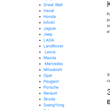
Great Wall
Haval
К
Honda
р
Infiniti
э
Jaguar
и
Jeep
LADA
LandRover
Lexus
Mazda
Mercedes
Mitsubishi
Э
Opel
с
Peugeot
Porsche
Renault
Skoda
SsangYong