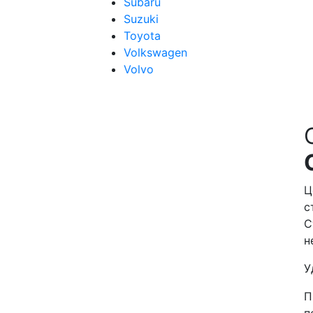
Subaru
Suzuki
Toyota
Volkswagen
Volvo
Ц
с
С
н
У
П
п