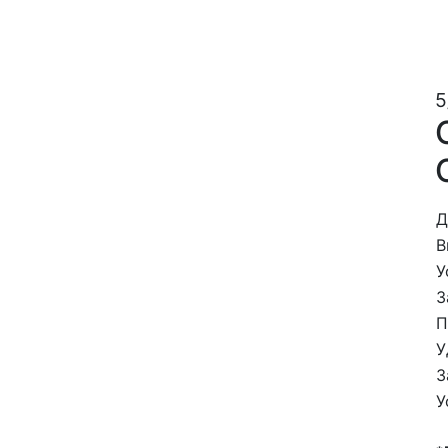
5
Д
В
У
З
П
У
З
У