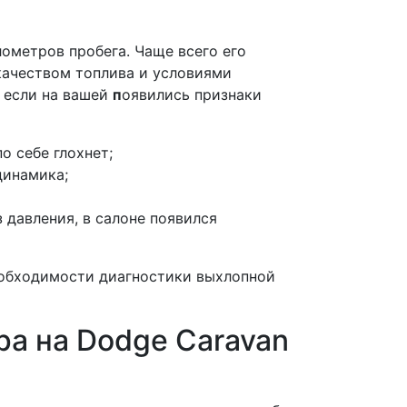
лометров пробега. Чаще всего его
качеством топлива и условиями
 если на вашей
п
оявились признаки
о себе глохнет;
динамика;
 давления, в салоне появился
еобходимости диагностики выхлопной
ра на Dodge Caravan