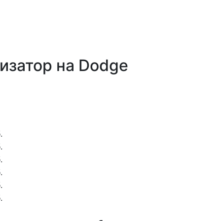
лизатор на Dodge
.
.
.
.
.
.