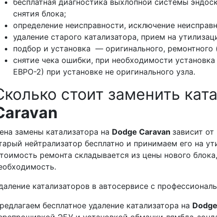
бесплатная диагностика выхлопной системы эндос
снятия блока;
определение неисправности, исключение неисправн
удаление старого катализатора, прием на утилизац
подбор и установка — оригинального, ремонтного (
снятие чека ошибки, при необходимости установка
ЕВРО-2) при установке не оригинального узла.
Сколько стоит заменить кат
Caravan
ена замены катализатора на
Dodge Caravan
зависит от
тарый нейтрализатор бесплатно и принимаем его на ут
тоимость ремонта складывается из цены нового блока,
еобходимость.
даление катализаторов в автосервисе с профессиона
редлагаем бесплатное удаление катализатора на
Dodge
ерепрошивкой ЭБУ и установкой обманки лямбда-зонда