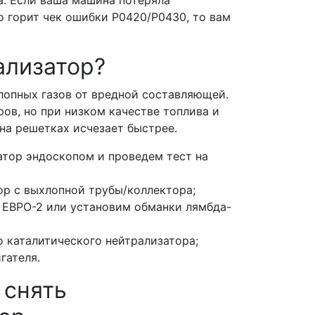
о горит чек ошибки Р0420/Р0430, то вам
.
ализатор?
лопных газов от вредной составляющей.
ров, но при низком качестве топлива и
на решетках исчезает быстрее.
атор эндоскопом и проведем тест на
ор с выхлопной трубы/коллектора;
 ЕВРО-2 или установим обманки лямбда-
 каталитического нейтрализатора;
игателя.
 снять