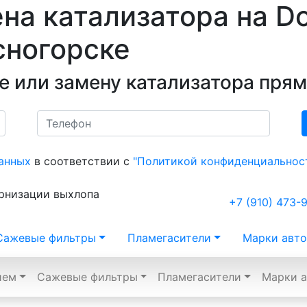
на катализатора на D
сногорске
е или замену катализатора прям
анных
в соответствии с
"Политикой конфиденциальнос
ернизации выхлопа
+7 (910) 473-
Сажевые фильтры
Пламегасители
Марки авто
ием
Сажевые фильтры
Пламегасители
Марки а