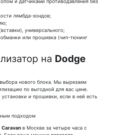
копом и датчиками противодавления без
ости лямбда-зондов;
ию;
вставки), универсального;
 обманки или прошивка (чип-тюнинг
ализатор на
Dodge
 выбора нового блока. Мы вырезаем
илизацию по выгодной для вас цене.
 установки и прошивки, если в ней есть
льным подходом
 Caravan
в Москве за четыре часа с
. Если ваша машина потеряла