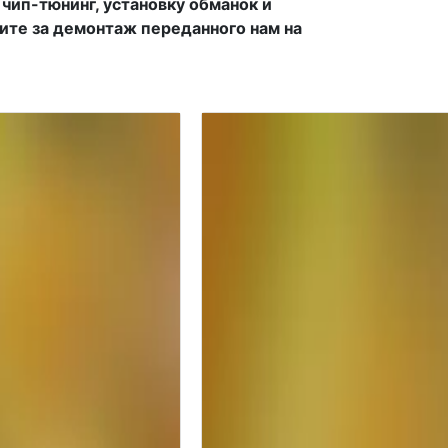
чип-тюнинг, установку обманок и
тите за демонтаж переданного нам на