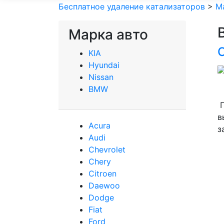
Бесплатное удаление катализаторов
>
М
Марка авто
KIA
Hyundai
Nissan
BMW
П
в
Acura
з
Audi
Сhevrolet
Chery
Сitroen
Daewoo
Dodge
Fiat
Ford