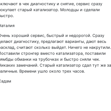
включают в чек диагностику и снятие, сервис сразу
покупает старый катализатор. Молодцы и сделали
быстро.
Наталия
Очень хороший сервис, быстрый и недорогой. Сразу
делают диагностику, предлагают варианты, дают весь
расклад, считают сколько выйдет. Ничего не накрутили.
Поставили стронгер вместо катализатора, поставили
лямбды обманки на трубочках и быстро сняли чек.
Никаких замечаний. Старый катализатор сдал тут же з
наличные. Времени ушло около трех часов.
Садам