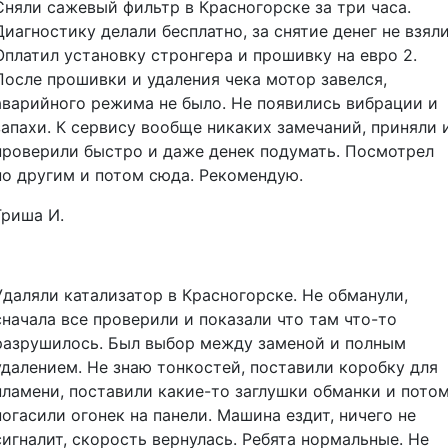
Сняли сажевый фильтр в Красногорске за три часа.
Диагностику делали бесплатно, за снятие денег не взяли
Оплатил установку стронгера и прошивку на евро 2.
После прошивки и удаления чека мотор завелся,
аварийного режима не было. Не появились вибрации и
запахи. К сервису вообще никаких замечаний, приняли 
проверили быстро и даже денек подумать. Посмотрел
по другим и потом сюда. Рекомендую.
Гриша И.
Удаляли катализатор в Красногорске. Не обманули,
сначала все проверили и показали что там что-то
разрушилось. Был выбор между заменой и полным
удалением. Не знаю тонкостей, поставили коробку для
пламени, поставили какие-то заглушки обманки и пото
погасили огонек на панели. Машина ездит, ничего не
сигналит, скорость вернулась. Ребята нормальные. Не